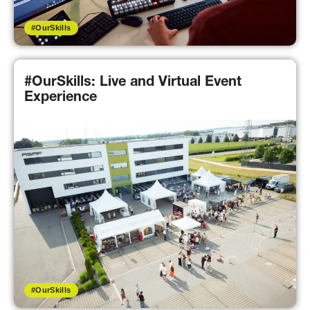
#OurSkills
#OurSkills: Live and Virtual Event
Experience
#OurSkills