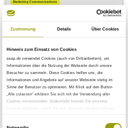
Marketing Communications
Zwischen High-Speed und
Zustimmung
Details
Über Cookies
Geschicklichkeit
Hinweis zum Einsatz von Cookies
asap.de verwendet Cookies (auch von Drittanbietern), um
Informationen über die Nutzung der Webseite durch unsere
Besucher zu sammeln. Diese Cookies helfen uns, die
Informationen und Angebote auf unserer Webseite stetig im
Sinne der Benutzer zu optimieren. Mit Klick auf den Button
„Alle zulassen“ erklären Sie sich mit der Verwendung aller
Cookies einverstanden. Andernfalls können Sie einzelne
Cookies ablehnen, indem Sie auf „Auswahl erlauben“ klicken
sowie diese Einstellungen jederzeit aufrufen und Cookies auch
Einwilligungsauswahl
nachträglich jederzeit abwählen. Weitere Informationen zu den
Notwendig