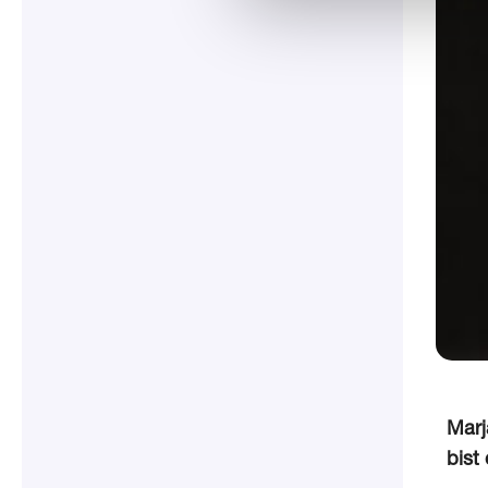
Marj
bist