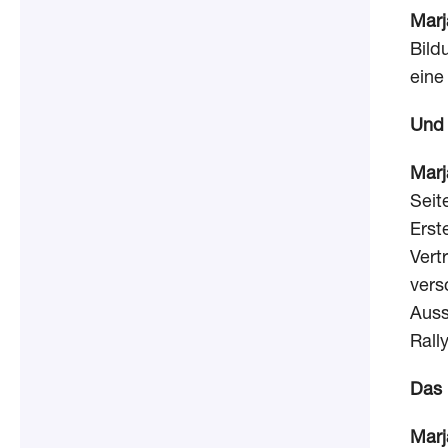
Marj
Bild
eine
Und 
Marj
Seit
Erst
Vert
vers
Auss
Rall
Das 
Marj