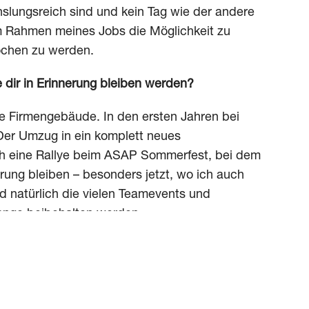
hslungsreich sind und kein Tag wie der andere
im Rahmen meines Jobs die Möglichkeit zu
ochen zu werden.
dir in Erinnerung bleiben werden?
e Firmengebäude. In den ersten Jahren bei
 Der Umzug in ein komplett neues
 eine Rallye beim ASAP Sommerfest, bei dem
erung bleiben – besonders jetzt, wo ich auch
nd natürlich die vielen Teamevents und
lange beibehalten werden.
für die nächsten Jahre bei ASAP?
ir, dass es sich positiv weiterentwickelt, wir
und wachsen. Ansonsten hoffe ich, dass Vieles