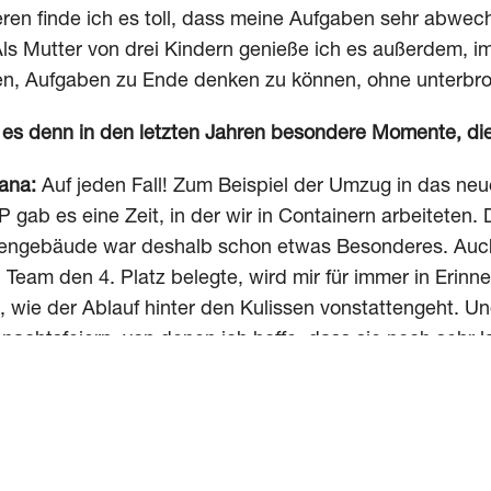
ren finde ich es toll, dass meine Aufgaben sehr abwec
 Als Mutter von drei Kindern genieße ich es außerdem, 
n, Aufgaben zu Ende denken zu können, ohne unterbr
es denn in den letzten Jahren besondere Momente, die 
ana:
Auf jeden Fall! Zum Beispiel der Umzug in das neu
 gab es eine Zeit, in der wir in Containern arbeiteten.
engebäude war deshalb schon etwas Besonderes. Auch
 Team den 4. Platz belegte, wird mir für immer in Erinn
, wie der Ablauf hinter den Kulissen vonstattengeht. U
nachtsfeiern, von denen ich hoffe, dass sie noch sehr 
nun noch ein Blick in die Zukunft: Was wünscht du dir 
ana:
Für das Team Communication & Design wünsche ich m
, spannende Kundenprojekte für uns gewinnen können 