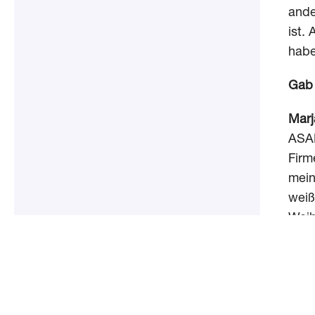
ande
ist.
habe
Gab 
Marj
ASAP
Firm
mein
weiß
Weih
Und 
Marj
neue