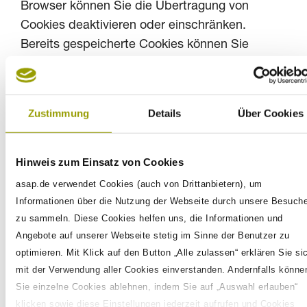
Browser können Sie die Übertragung von
Cookies deaktivieren oder einschränken.
Bereits gespeicherte Cookies können Sie
jederzeit löschen. Dies kann auch automatisiert
erfolgen. Werden Cookies für unsere Webseite
deaktiviert, können möglicherweise nicht mehr
Zustimmung
Details
Über Cookies
alle Funktionen der Webseite vollumfänglich
genutzt werden.
Hinweis zum Einsatz von Cookies
3.3
Technisch nicht-notwendige Cookies
asap.de verwendet Cookies (auch von Drittanbietern), um
Sofern es im Rahmen der Funktionen und
Informationen über die Nutzung der Webseite durch unsere Besuche
Dienste unserer Webseite zum Einsatz von
zu sammeln. Diese Cookies helfen uns, die Informationen und
technisch nicht-notwendigen Cookies kommt,
Angebote auf unserer Webseite stetig im Sinne der Benutzer zu
finden Sie eine Auflistung dieser Cookies, deren
optimieren. Mit Klick auf den Button „Alle zulassen“ erklären Sie si
Zweck, Speicherdauer sowie weitere
mit der Verwendung aller Cookies einverstanden. Andernfalls könne
Sie einzelne Cookies ablehnen, indem Sie auf „Auswahl erlauben“
Informationen in unserem Cookie Banner.
klicken sowie diese Einstellungen jederzeit aufrufen und Cookies