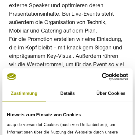
externe Speaker und optimieren deren
Präsentationsinhalte. Bei Live-Events steht
außerdem die Organisation von Technik,
Mobiliar und Catering auf dem Plan.
Für die Promotion erstellen wir eine Einladung,
die im Kopf bleibt – mit knackigem Slogan und
einprägsamem Key-Visual. Außerdem rühren
wir die Werbetrommel, um für das Event so viel
Aufmerksamkeit wie möglich zu generieren.
Dazu gehören Werbekampagnen, PR-Aktionen,
Guerilla Marketing und Co.
Zustimmung
Details
Über Cookies
Kurz vorher briefen wir schließlich alle
beteiligten Personen und managen
Hinweis zum Einsatz von Cookies
gegebenenfalls Generalproben. Und am Event-
Tag selbst? Übernehmen wir gerne auch die
asap.de verwendet Cookies (auch von Drittanbietern), um
Informationen über die Nutzung der Webseite durch unsere
Moderation der Veranstaltung. Darüber hinaus