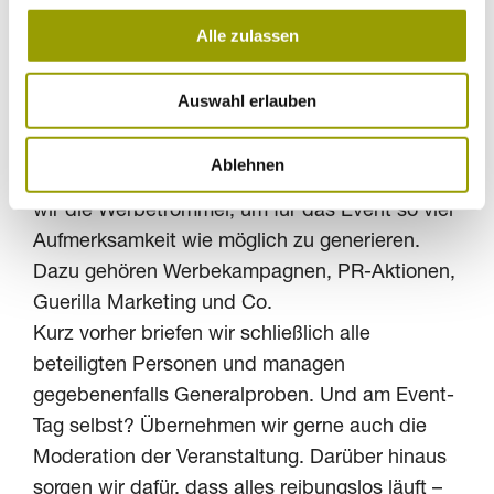
die richtige Lösung parat! Unsere Kund_innen
Alle zulassen
profitieren auf diese Weise von einem
ganzheitlichen Leistungspaket.
Auswahl erlauben
Für die Promotion erstellen wir eine Einladung,
die im Kopf bleibt – mit knackigem Slogan und
Ablehnen
einprägsamem Key-Visual. Außerdem rühren
wir die Werbetrommel, um für das Event so viel
Aufmerksamkeit wie möglich zu generieren.
Dazu gehören Werbekampagnen, PR-Aktionen,
Guerilla Marketing und Co.
Kurz vorher briefen wir schließlich alle
beteiligten Personen und managen
gegebenenfalls Generalproben. Und am Event-
Tag selbst? Übernehmen wir gerne auch die
Moderation der Veranstaltung. Darüber hinaus
sorgen wir dafür, dass alles reibungslos läuft –