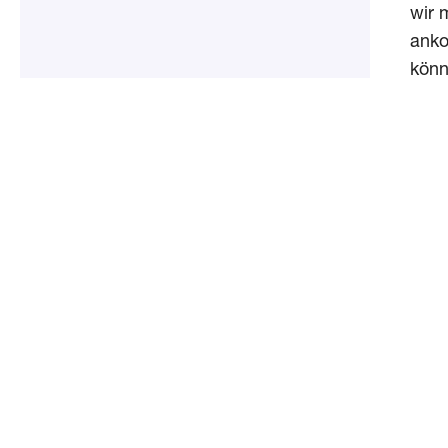
wir 
anko
könn
Möch
Wenn
Leis
Teilen:
Dieser 
#OurS