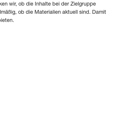
n wir, ob die Inhalte bei der Zielgruppe
ßig, ob die Materialien aktuell sind. Damit
ieten.
g optimieren? Kommen Sie gerne auf uns zu!
uen Sie gerne auch in unseren Beitrag zum