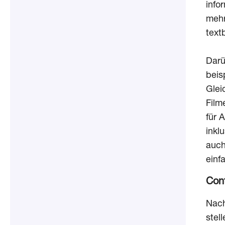
info
mehr
text
Darü
beis
Glei
Film
für 
inkl
auch
einf
Con
Nach
stel