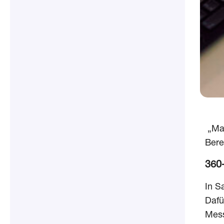
„Mar
Bere
360
In S
Dafü
Mess