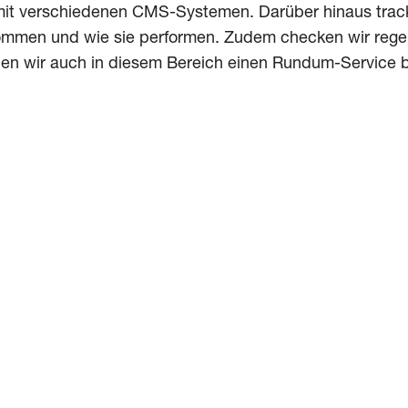
mit verschiedenen CMS-Systemen. Darüber hinaus tracke
mmen und wie sie performen. Zudem checken wir regelmä
en wir auch in diesem Bereich einen Rundum-Service b
ten auch Sie Ihre Marketing-Kommunikation nachhalti
 Sie noch mehr über uns erfahren möchten, dann scha
tungsfeld „Consulting Solutions“.
Beitrag wurde veröffentlicht in der Kategorie:
kills