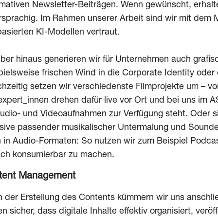
rmativen Newsletter-Beiträgen. Wenn gewünscht, erhalt
sprachig. Im Rahmen unserer Arbeit sind wir mit de
basierten KI-Modellen vertraut.
ber hinaus generieren wir für Unternehmen auch grafis
pielsweise frischen Wind in die Corporate Identity oder
chzeitig setzen wir verschiedenste Filmprojekte um – v
expert_innen drehen dafür live vor Ort und bei uns im 
Audio- und Videoaufnahmen zur Verfügung steht. Oder s
usive passender musikalischer Untermalung und Sounde
 in Audio-Formaten: So nutzen wir zum Beispiel Podcast
ach konsumierbar zu machen.
tent Management
 der Erstellung des Contents kümmern wir uns anschli
len sicher, dass digitale Inhalte effektiv organisiert, ver