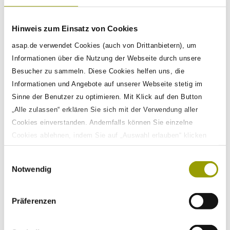
Im Anschluss ließen wir unseren gemeinsamen
Hinweis zum Einsatz von Cookies
Nachmittag bei leckerem vietnamesischen
asap.de verwendet Cookies (auch von Drittanbietern), um
Essen ausklingen. Und so hatten wir ein
Informationen über die Nutzung der Webseite durch unsere
rundum gelungenes Team-Event – und freuen
Besucher zu sammeln. Diese Cookies helfen uns, die
uns schon jetzt auf nächstes Jahr!
Informationen und Angebote auf unserer Webseite stetig im
Sinne der Benutzer zu optimieren. Mit Klick auf den Button
„Alle zulassen“ erklären Sie sich mit der Verwendung aller
Cookies einverstanden. Andernfalls können Sie einzelne
Cookies ablehnen, indem Sie auf „Auswahl erlauben“ klicken
sowie diese Einstellungen jederzeit aufrufen und Cookies auch
Einwilligungsauswahl
nachträglich jederzeit abwählen. Weitere Informationen zu den
Notwendig
Datenverarbeitungen finden Sie auf unserer
Datenschutzerklärung
.
Präferenzen