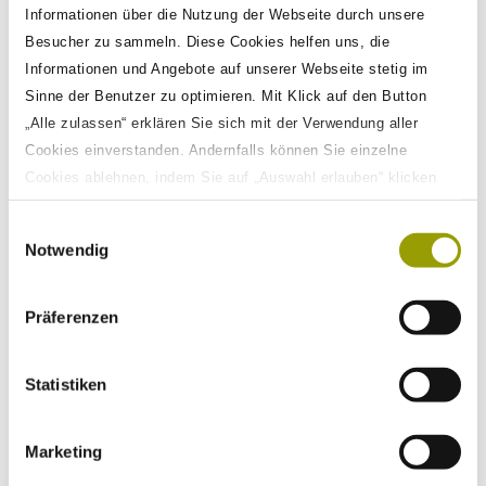
Informationen über die Nutzung der Webseite durch unsere
Besucher zu sammeln. Diese Cookies helfen uns, die
Kick-Off
Informationen und Angebote auf unserer Webseite stetig im
Festlegung der Zielsetzung,
Sinne der Benutzer zu optimieren. Mit Klick auf den Button
Zielgruppe und inhaltliche
„Alle zulassen“ erklären Sie sich mit der Verwendung aller
Ausrichtung Ihres
Cookies einverstanden. Andernfalls können Sie einzelne
Schulungsprojekts
Cookies ablehnen, indem Sie auf „Auswahl erlauben“ klicken
sowie diese Einstellungen jederzeit aufrufen und Cookies auch
Einwilligungsauswahl
nachträglich jederzeit abwählen. Weitere Informationen zu den
Notwendig
Datenverarbeitungen finden Sie auf unserer
Datenschutzerklärung
.
Präferenzen
Redaktion
Statistiken
Entwicklung der Inhalte,
Storyboards und
Marketing
didaktischen Konzepte