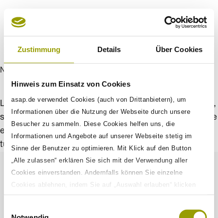
Zustimmung
Details
Über Cookies
New aproach
Hinweis zum Einsatz von Cookies
asap.de verwendet Cookies (auch von Drittanbietern), um
Lorem ipsum dolors sit amet, cons ectetur adipisci elit,
Informationen über die Nutzung der Webseite durch unsere
sed do eiusmod tempor inc ididunt ut labores et dolore
Besucher zu sammeln. Diese Cookies helfen uns, die
ercit ati on ull amco laboris nisi ut aliqui. Dui aute irur
Informationen und Angebote auf unserer Webseite stetig im
tu dolo end erit in volup tate velit ese.
Sinne der Benutzer zu optimieren. Mit Klick auf den Button
„Alle zulassen“ erklären Sie sich mit der Verwendung aller
Cookies einverstanden. Andernfalls können Sie einzelne
Cookies ablehnen, indem Sie auf „Auswahl erlauben“ klicken
Impressum
sowie diese Einstellungen jederzeit aufrufen und Cookies auch
Einwilligungsauswahl
nachträglich jederzeit abwählen. Weitere Informationen zu den
Datenschutz
Notwendig