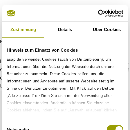
Zustimmung
Details
Über Cookies
New aproach
Hinweis zum Einsatz von Cookies
asap.de verwendet Cookies (auch von Drittanbietern), um
Lorem ipsum dolors sit amet, cons ectetur adipisci elit,
Informationen über die Nutzung der Webseite durch unsere
sed do eiusmod tempor inc ididunt ut labores et dolore
Besucher zu sammeln. Diese Cookies helfen uns, die
ercit ati on ull amco laboris nisi ut aliqui. Dui aute irur
Informationen und Angebote auf unserer Webseite stetig im
tu dolo end erit in volup tate velit ese.
Sinne der Benutzer zu optimieren. Mit Klick auf den Button
„Alle zulassen“ erklären Sie sich mit der Verwendung aller
Cookies einverstanden. Andernfalls können Sie einzelne
Cookies ablehnen, indem Sie auf „Auswahl erlauben“ klicken
Impressum
sowie diese Einstellungen jederzeit aufrufen und Cookies auch
Einwilligungsauswahl
nachträglich jederzeit abwählen. Weitere Informationen zu den
Datenschutz
Notwendig