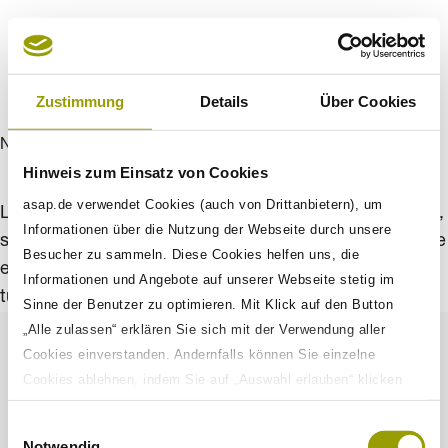
Zustimmung
Details
Über Cookies
New aproach
Hinweis zum Einsatz von Cookies
asap.de verwendet Cookies (auch von Drittanbietern), um
Lorem ipsum dolors sit amet, cons ectetur adipisci elit,
Informationen über die Nutzung der Webseite durch unsere
sed do eiusmod tempor inc ididunt ut labores et dolore
Besucher zu sammeln. Diese Cookies helfen uns, die
ercit ati on ull amco laboris nisi ut aliqui. Dui aute irur
Informationen und Angebote auf unserer Webseite stetig im
tu dolo end erit in volup tate velit ese.
Sinne der Benutzer zu optimieren. Mit Klick auf den Button
„Alle zulassen“ erklären Sie sich mit der Verwendung aller
Cookies einverstanden. Andernfalls können Sie einzelne
Cookies ablehnen, indem Sie auf „Auswahl erlauben“ klicken
Impressum
sowie diese Einstellungen jederzeit aufrufen und Cookies auch
Einwilligungsauswahl
nachträglich jederzeit abwählen. Weitere Informationen zu den
Datenschutz
Notwendig