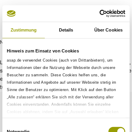
Zustimmung
Details
Über Cookies
New aproach
Hinweis zum Einsatz von Cookies
asap.de verwendet Cookies (auch von Drittanbietern), um
Lorem ipsum dolors sit amet, cons ectetur adipisci elit,
Informationen über die Nutzung der Webseite durch unsere
sed do eiusmod tempor inc ididunt ut labores et dolore
Besucher zu sammeln. Diese Cookies helfen uns, die
ercit ati on ull amco laboris nisi ut aliqui. Dui aute irur
Informationen und Angebote auf unserer Webseite stetig im
tu dolo end erit in volup tate velit ese.
Sinne der Benutzer zu optimieren. Mit Klick auf den Button
„Alle zulassen“ erklären Sie sich mit der Verwendung aller
Cookies einverstanden. Andernfalls können Sie einzelne
Cookies ablehnen, indem Sie auf „Auswahl erlauben“ klicken
Impressum
sowie diese Einstellungen jederzeit aufrufen und Cookies auch
Einwilligungsauswahl
nachträglich jederzeit abwählen. Weitere Informationen zu den
Datenschutz
Notwendig