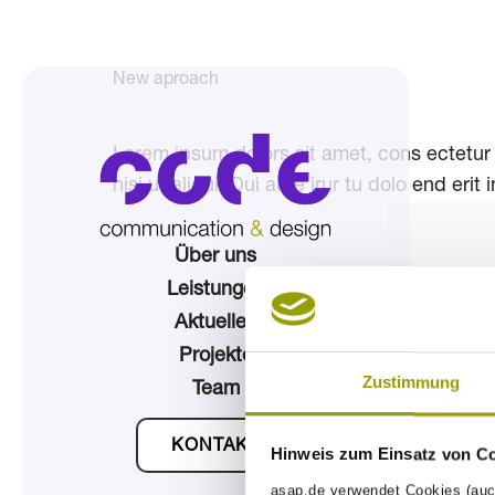
New aproach
Lorem ipsum dolors sit amet, cons ectetur a
nisi ut aliqui. Dui aute irur tu dolo end erit 
Über uns
Leistungen
Aktuelles
Projekte
Zustimmung
Team
KONTAKT
Hinweis zum Einsatz von C
asap.de verwendet Cookies (auc