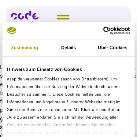
Zustimmung
Details
Über Cookies
New aproach
Lorem ipsum dolors sit amet, cons ectetur adipisci elit,
Hinweis zum Einsatz von Cookies
sed do eiusmod tempor inc ididunt ut labores et dolore
asap.de verwendet Cookies (auch von Drittanbietern), um
ercit ati on ull amco laboris nisi ut aliqui. Dui aute irur
Informationen über die Nutzung der Webseite durch unsere
tu dolo end erit in volup tate velit ese cilu ei dolore eu
Besucher zu sammeln. Diese Cookies helfen uns, die
fugiat. Eam et lucilius delicat. At fabulas inimicus cum,
Informationen und Angebote auf unserer Webseite stetig im
Sinne der Benutzer zu optimieren. Mit Klick auf den Button
per quise an. Id per ferri rum mediocrem, mea ne
„Alle zulassen“ erklären Sie sich mit der Verwendung aller
graeci dolorem vituperata, habeo ullum disputando an
Cookies einverstanden. Andernfalls können Sie einzelne
sit. Veritus um no qui, at usu quod at inimicuse psum
Cookies ablehnen, indem Sie auf „Auswahl erlauben“ klicken
dolor si dicam labore. Meas iusto oporter and. Ius vitae