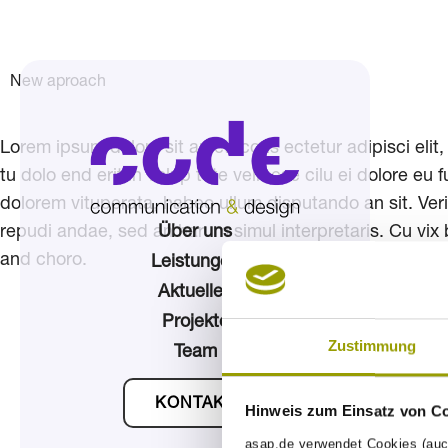
New aproach
Lorem ipsum dolors sit amet, cons ectetur adipisci elit, 
tu dolo end erit in volup tate velit ese cilu ei dolore e
dolorem vituperata, habeo ullum disputando an sit. Veri
Über uns
repudi andae, sed an harum simul interpretaris. Cu vix
and choro.
Leistungen
Aktuelles
Projekte
Zustimmung
Team
KONTAKT
Hinweis zum Einsatz von C
asap.de verwendet Cookies (auc