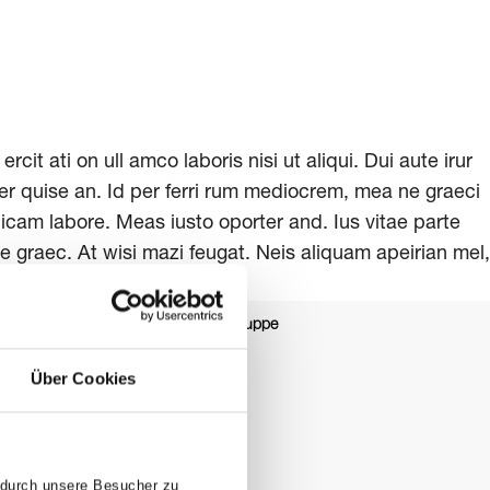
it ati on ull amco laboris nisi ut aliqui. Dui aute irur
, per quise an. Id per ferri rum mediocrem, mea ne graeci
icam labore. Meas iusto oporter and. Ius vitae parte
 graec. At wisi mazi feugat. Neis aliquam apeirian mel,
um
Datenschutz
ASAP Gruppe
2022-2026 © ASAP
Über Cookies
 durch unsere Besucher zu