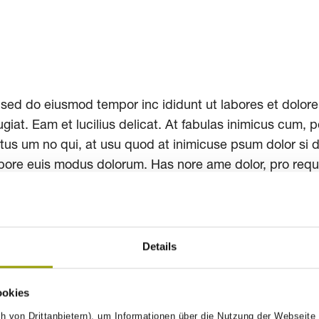
sed do eiusmod tempor inc ididunt ut labores et dolore erc
u fugiat. Eam et lucilius delicat. At fabulas inimicus cum
tus um no qui, at usu quod at inimicuse psum dolor si d
 bore euis modus dolorum. Has nore ame dolor, pro reque
Impress
Details
ookies
h von Drittanbietern), um Informationen über die Nutzung der Webseite